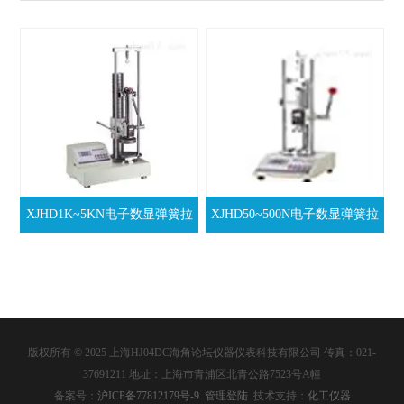
XJHD1K~5KN电子数显弹簧拉
XJHD50~500N电子数显弹簧拉
压试验机
压试验机
版权所有 © 2025 上海HJ04DC海角论坛仪器仪表科技有限公司 传真：021-
37691211 地址：上海市青浦区北青公路7523号A幢
备案号：
沪ICP备77812179号-9
管理登陆
技术支持：
化工仪器