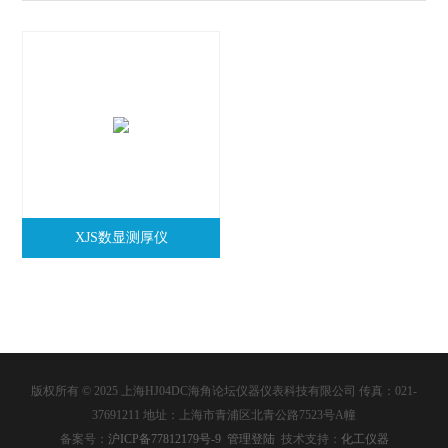
XJS数显测厚仪
版权所有 © 2025 上海HJ04DC海角论坛仪器仪表科技有限公司 传真：021-
37691211 地址：上海市青浦区北青公路7523号A幢
备案号：
沪ICP备77812179号-9
管理登陆
技术支持：
化工仪器