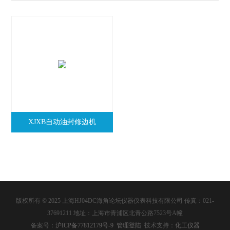
XJXB自动油封修边机
版权所有 © 2025 上海HJ04DC海角论坛仪器仪表科技有限公司 传真：021-
37691211 地址：上海市青浦区北青公路7523号A幢
备案号：
沪ICP备77812179号-9
管理登陆
技术支持：
化工仪器