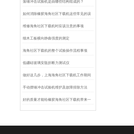
落锤冲击试验机是由哪些结构组成的？
如何消除橡胶海角社区下载机这些常见的误
差？
维修海角社区下载机时应该注意的事项
细木工板横向静曲强度的测定
海角社区下载机的整个试验操作流程事项
低硼硅玻璃安瓿折断力测试仪
做好这几步，上海海角社区下载机工作期间
就不会死机
手动摆锤冲击试验机维护及故障排除方法
好的质量才能给橡胶海角社区下载机带来一
个好的发展前景