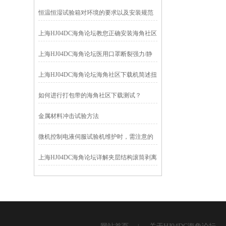
14166
恒温恒湿试验箱对环境的要求以及安装规范
上海HJ04DC海角论坛教您正确安装海角社区
下载试验机
上海HJ04DC海角论坛医用口罩断裂强力/静
海角社区下载测试仪
上海HJ04DC海角论坛海角社区下载机简述扭
转实验、弯曲实验的特点？
如何进行打包带的海角社区下载测试？
金属材料冲击试验方法
微机控制电液伺服试验机维护时，需注意的
问题
上海HJ04DC海角论坛详解夹层结构滚筒剥离
强度的试验方法