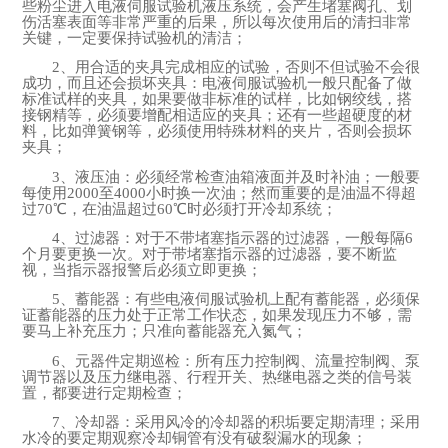
些粉尘进入电液伺服试验机液压系统，会产生堵塞阀孔、划
伤活塞表面等非常严重的后果，所以每次使用后的清扫非常
关键，一定要保持试验机的清洁；
2、用合适的夹具完成相应的试验，否则不但试验不会很
成功，而且还会损坏夹具：电液伺服试验机一般只配备了做
标准试样的夹具，如果要做非标准的试样，比如钢绞线，搭
接钢精等，必须要增配相适应的夹具；还有一些超硬度的材
料，比如弹簧钢等，必须使用特殊材料的夹片，否则会损坏
夹具；
3、液压油：必须经常检查油箱液面并及时补油；一般要
每使用2000至4000小时换一次油；然而重要的是油温不得超
过70℃，在油温超过60℃时必须打开冷却系统；
4、过滤器：对于不带堵塞指示器的过滤器，一般每隔6
个月要更换一次。对于带堵塞指示器的过滤器，要不断监
视，当指示器报警后必须立即更换；
5、蓄能器：有些电液伺服试验机上配有蓄能器，必须保
证蓄能器的压力处于正常工作状态，如果发现压力不够，需
要马上补充压力；只准向蓄能器充入氮气；
6、元器件定期巡检：所有压力控制阀、流量控制阀、泵
调节器以及压力继电器、行程开关、热继电器之类的信号装
置，都要进行定期检查；
7、冷却器：采用风冷的冷却器的积垢要定期清理；采用
水冷的要定期观察冷却铜管有没有破裂漏水的现象；