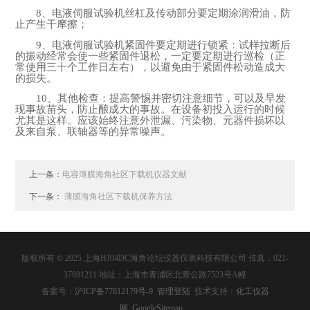
8、电液伺服试验机丝杠及传动部分要定期涂润滑油，防
止产生干摩擦；
9、电液伺服试验机紧固件要定期进行锁紧：试样拉断后
的振动经常会使一些紧固件退松，一定要定期进行巡检（正
常使用三十个工作日左右），以避免由于紧固件松动造成大
的损失。
10、其他检查：提高警惕并密切注意细节，可以及早发
现事故苗头，防止酿成大的事故。在设备初投入运行的时候
尤其是这样。应该始终注意外泄漏、污染物、元器件损坏以
及来自泵、联轴器等的异常噪声。
上一条：
电容薄膜海角社区下载机仪器文献
下一条：
薄膜海角社区下载机保养方法
版权所有 © 2025 上海HJ04DC海角论坛仪器仪表科技有限公司 传真：021-
37691211 地址：上海市青浦区北青公路7523号A幢
备案号：
沪ICP备77812179号-9
管理登陆
技术支持：
化工仪器
网
GoogleSitemap