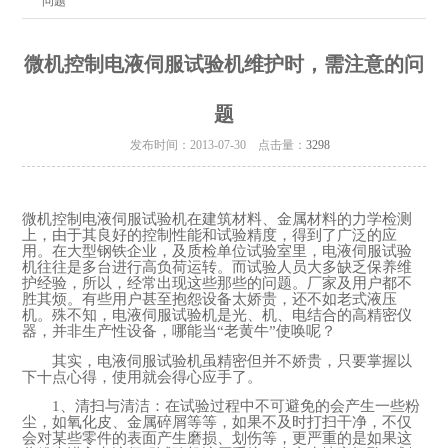
问题
微机控制电液伺服试验机维护时，需注意的问
题
发布时间：2013-07-30 点击量：
3298
微机控制电液伺服试验机在建筑材料、金属材料的力学检测
上，由于其良好的控制性能和试验精度，得到了广泛的应
用。在大型钢铁企业，及质检单位试验室里，电液伺服试验
机往往是多台进行高负荷运转。而试验人员大多缺乏保养维
护经验，所以，经常出现这些那些的问题。厂家及用户都不
胜其烦。有些用户甚至抱怨设备太娇贵，还不如老式液压
机。殊不知，电液伺服试验机是光、机、电结合的高精密仪
器，并非生产性设备，哪能当
“
老黄牛
”
使唤呢？
其实，电液伺服试验机虽精密但并不娇贵，只要掌握以
下十点心得，使用就会得心应手了。
1、清扫与清洁：在试验过程中不可避免的会产生一些粉
尘，如氧化皮、金属碎屑等等，如果不及时打扫干净，不仅
会对某些零件的表面产生磨损、划伤等，更严重的是如果这