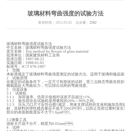
玻璃材料弯曲强度的试验方法
发布时间：2012-05-02 点击量：
2502
玻璃材料弯曲强度试验方法
中文名称：玻璃材料弯曲强度试验方法
英文名称：Test method for flexure of glass material
批准单位：国家建筑材料工业局
批准日期：1997-08-22
实施日期：1998-01-01
标准号：JC/T 676-1997
1 范围
本标准规定了玻璃材料弯曲强度测定的试验方法。适用于玻璃和微晶玻璃材料
2 试验原理
在规定的试验条件下，一定尺寸和形状的试样，受三点静态弯曲负荷折断
横截面处大弯曲应力，可以得出试样的弯曲强度。
3 仪器设备
3.1 试验机
3.1.1 加荷速率。负荷示值相对误差不应超过±1%。
3.1.2 验负荷应在试验机使用量程的20%～90%之间。
3.1.3 压头刀口尺寸应符合图1规定，用来支撑试样的支座和施加负荷
材，其材料的弹性模具量应不低于200GP，以防止负荷过量时发生塑性
部分的表面粗糙度应不大于1.6μm。
3.2测量工具
游标卡尺或千分尺，精度为0.02mm。
4 试样