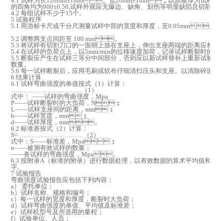
4.1 试样为长120mm±1mm。宽20mm±1mm，以原板厚为试样厚度
的四角均为900±0.50,试样外观应无爆边、缺角、划伤等明显缺陷且切割刀口
4.2 每组试样不少于15个。
5 试验程序
5.1 用游标卡尺或千分尺测量试样中部的宽度和厚度，至0.05mm。
5.2 调整两支点间距至 100 mm。
5.3 将试样有切割刀口的一面朝上放在支座上，伸出支座两端的距离应相等
5.4 在试样的负荷点上，以5mm/min的位移速度加荷，记录试样断裂时的大负
5.5 断裂应产生在试样三等分中间部分，否则应以新试样替补上重新试验
数量。
5.6 每一试样断裂后，应用毛刷或软布仔细清扫压头和支座。以清除碎玻璃渣
6 结果计算
6.1 试样弯曲强度的单值按式（1）计算：
……………………………（1）
式中： ——试样的弯曲强度，Mpa
P——试样断裂时的大负荷，N；
L——试样支座间的距离，mm；
b——试样宽度，mm；
d——试样厚度，mm。
6.2 标准差按式（2）计算：
S= …………………………（2）
式中：S——标准差，Mpa；
n——被测有效试样的数量；
——各试样的弯曲强度，Mpa。
6.3 按附录A（标准的附录）进行数据处理，以有效数据的算术平均值和标准
字。
7 试验报告
弯曲强度试验报告应包括下列内容：
a） 委托单位；
b）试样名称、规格和编号；
c）每一试样的宽度和厚度，断裂时大负荷；
d）试样弯曲强度的单值、平均值及标准差；
e）试样机型号及所选用的量程；
f）试验单位、人员；