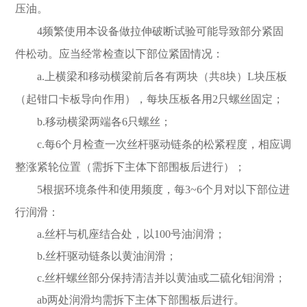
压油。
4
频繁使用本设备做拉伸破断试验可能导致部分紧固
件松动。应当经常检查以下部位紧固情况：
a.
上横梁和移动横梁前后各有两块（共
8
块）
L
块压板
（起钳口卡板导向作用），每块压板各用
2
只螺丝固定；
b.
移动横梁两端各
6
只螺丝；
c.
每
6
个月检查一次丝杆驱动链条的松紧程度，相应调
整涨紧轮位置（需拆下主体下部围板后进行）；
5
根据环境条件和使用频度，每
3~6
个月对以下部位进
行润滑：
a.
丝杆与机座结合处，以
100
号油润滑；
b.
丝杆驱动链条以黄油润滑；
c.
丝杆螺丝部分保持清洁并以黄油或二硫化钼润滑；
ab
两处润滑均需拆下主体下部围板后进行。