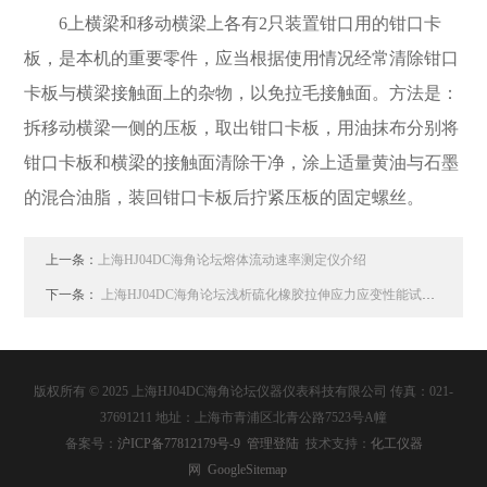
6
上横梁和移动横梁上各有
2
只装置钳口用的钳口卡
板，是本机的重要零件，应当根据使用情况经常清除钳口
卡板与横梁接触面上的杂物，以免拉毛接触面。方法是：
拆移动横梁一侧的压板，取出钳口卡板，用油抹布分别将
钳口卡板和横梁的接触面清除干净，涂上适量黄油与石墨
的混合油脂，装回钳口卡板后拧紧压板的固定螺丝。
上一条：
上海HJ04DC海角论坛熔体流动速率测定仪介绍
下一条：
上海HJ04DC海角论坛浅析硫化橡胶拉伸应力应变性能试验结果的影响因素
版权所有 © 2025 上海HJ04DC海角论坛仪器仪表科技有限公司 传真：021-
37691211 地址：上海市青浦区北青公路7523号A幢
备案号：
沪ICP备77812179号-9
管理登陆
技术支持：
化工仪器
网
GoogleSitemap