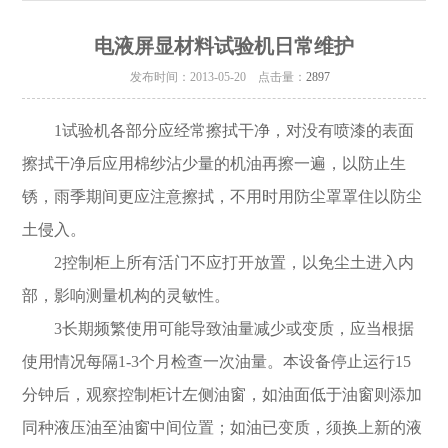
电液屏显材料试验机日常维护
发布时间：2013-05-20 点击量：
2897
1
试验机
各部分应经常擦拭干净，对没有喷漆的表面
擦拭干净后应用棉纱沾少量的机油再擦一遍，以防止生
锈，雨季期间更应注意擦拭，不用时用防尘罩罩住以防尘
土侵入。
2
控制柜上所有活门不应打开放置，以免尘土进入内
部，影响测量机构的灵敏性。
3
长期频繁使用可能导致油量减少或变质，应当根据
使用情况每隔
1-3
个月检查一次油量。本设备停止运行
15
分钟后，观察控制柜计左侧油窗，如油面低于油窗则添加
同种液压油至油窗中间位置；如油已变质，须换上新的液