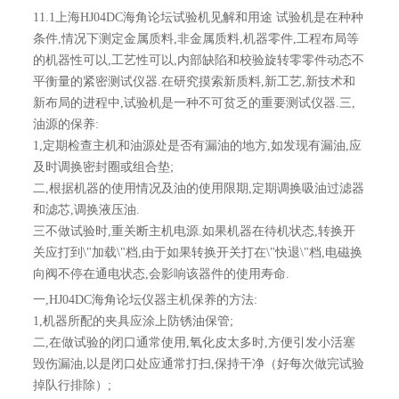
11.1上海HJ04DC海角论坛试验机见解和用途 试验机是在种种
条件,情况下测定金属质料,非金属质料,机器零件,工程布局等
的机器性可以,工艺性可以,内部缺陷和校验旋转零零件动态不
平衡量的紧密测试仪器.在研究摸索新质料,新工艺,新技术和
新布局的进程中,试验机是一种不可贫乏的重要测试仪器.三,
油源的保养:
1,定期检查主机和油源处是否有漏油的地方,如发现有漏油,应
及时调换密封圈或组合垫;
二,根据机器的使用情况及油的使用限期,定期调换吸油过滤器
和滤芯,调换液压油.
三不做试验时,重关断主机电源.如果机器在待机状态,转换开
关应打到\"加载\"档,由于如果转换开关打在\"快退\"档,电磁换
向阀不停在通电状态,会影响该器件的使用寿命.
一,HJ04DC海角论坛仪器主机保养的方法:
1,机器所配的夹具应涂上防锈油保管;
二,在做试验的闭口通常使用,氧化皮太多时,方便引发小活塞
毁伤漏油,以是闭口处应通常打扫,保持干净（好每次做完试验
掉队行排除）;